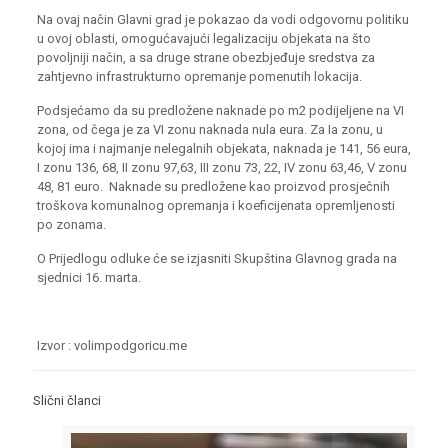
Na ovaj način Glavni grad je pokazao da vodi odgovornu politiku
u ovoj oblasti, omogućavajući legalizaciju objekata na što
povoljniji način, a sa druge strane obezbjeđuje sredstva za
zahtjevno infrastrukturno opremanje pomenutih lokacija.
Podsjećamo da su predložene naknade po m2 podijeljene na VI
zona, od čega je za VI zonu naknada nula eura. Za Ia zonu, u
kojoj ima i najmanje nelegalnih objekata, naknada je 141, 56 eura,
I zonu 136, 68, II zonu 97,63, III zonu 73, 22, IV zonu 63,46, V zonu
48, 81 euro. Naknade su predložene kao proizvod prosječnih
troškova komunalnog opremanja i koeficijenata opremljenosti
po zonama.
O Prijedlogu odluke će se izjasniti Skupština Glavnog grada na
sjednici 16. marta.
Izvor : volimpodgoricu.me
Slični članci