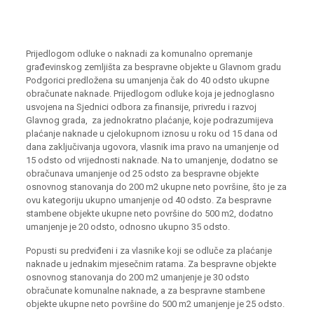
Prijedlogom odluke o naknadi za komunalno opremanje
građevinskog zemljišta za bespravne objekte u Glavnom gradu
Podgorici predložena su umanjenja čak do 40 odsto ukupne
obračunate naknade. Prijedlogom odluke koja je jednoglasno
usvojena na Sjednici odbora za finansije, privredu i razvoj
Glavnog grada, za jednokratno plaćanje, koje podrazumijeva
plaćanje naknade u cjelokupnom iznosu u roku od 15 dana od
dana zaključivanja ugovora, vlasnik ima pravo na umanjenje od
15 odsto od vrijednosti naknade. Na to umanjenje, dodatno se
obračunava umanjenje od 25 odsto za bespravne objekte
osnovnog stanovanja do 200 m2 ukupne neto površine, što je za
ovu kategoriju ukupno umanjenje od 40 odsto. Za bespravne
stambene objekte ukupne neto površine do 500 m2, dodatno
umanjenje je 20 odsto, odnosno ukupno 35 odsto.
Popusti su predviđeni i za vlasnike koji se odluče za plaćanje
naknade u jednakim mjesečnim ratama. Za bespravne objekte
osnovnog stanovanja do 200 m2 umanjenje je 30 odsto
obračunate komunalne naknade, a za bespravne stambene
objekte ukupne neto površine do 500 m2 umanjenje je 25 odsto.